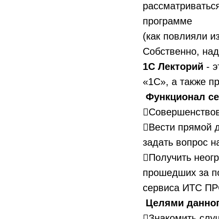
рассматриваться
программе
(как повлияли и
Собственно, над
1С Лекторий
- 
«1С», а также п
Функционал се
Совершенствов
Вести прямой д
задать вопрос н
Получить неогр
прошедших за по
сервиса ИТС ПР
Целями данног
Знакомить слу