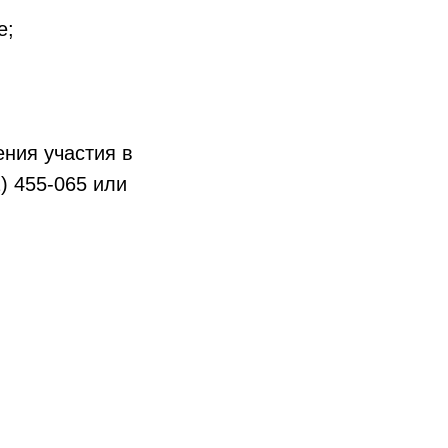
е;
ния участия в
) 455-065 или