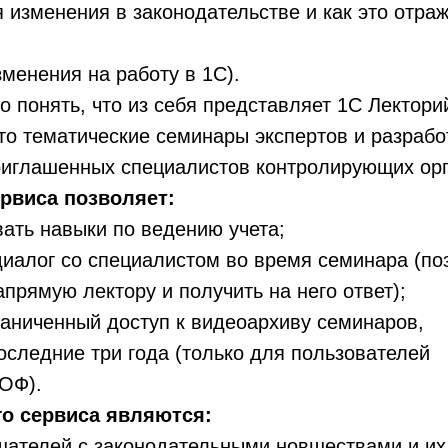
 изменения в законодательстве и как это отра
зменения на работу в 1С).
о понять, что из себя представляет 1С Лектори
это тематические семинары экспертов и разраб
риглашенных специалистов контролирующих орг
рвиса позволяет:
ать навыки по ведению учета;
иалог со специалистом во время семинара (по
апрямую лектору и получить на него ответ);
аниченный доступ к видеоархиву семинаров,
следние три года (только для пользователей
ОФ).
о сервиса являются:
шателей с законодательными новшествами и их