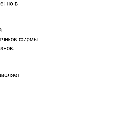
женно в
й.
отчиков фирмы
анов.
зволяет