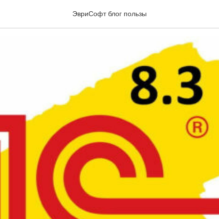
РАВЛЕНИЕ НАШЕЙ ФИРМО
ЭвриСофт блог пользы