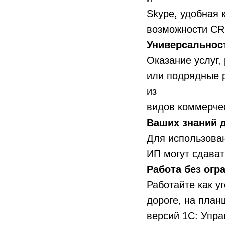
Skype, удобная 
возможности CR
Универсальнос
Оказание услуг,
или подрядные р
из
видов коммерче
Ваших знаний 
Для использован
ИП могут сдават
Работа без огр
Работайте как у
дороге, на план
версий 1С: Упр