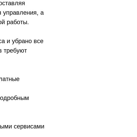
оставляя
 управления, а
ой работы.
а и убрано все
в требуют
платные
 подробным
овыми сервисами