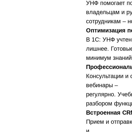
УНФ помогает п
владельцам и ру
сотрудникам – 
Оптимизация п
В 1С: УНФ учтен
лишнее. Готовы
минимум знаний
Профессионал
Консультации и
вебинары –
регулярно. Уче
разбором функц
Встроенная CR
Прием и отправк
и