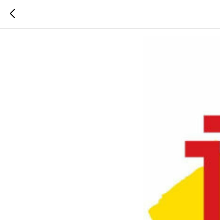
1С: УП