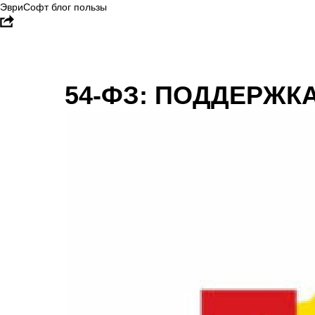
ЭвриСофт блог пользы
54-ФЗ: ПОДДЕРЖК