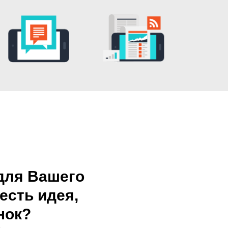
для Вашего
есть идея,
нок?