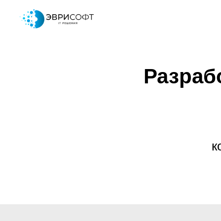
Разраб
к