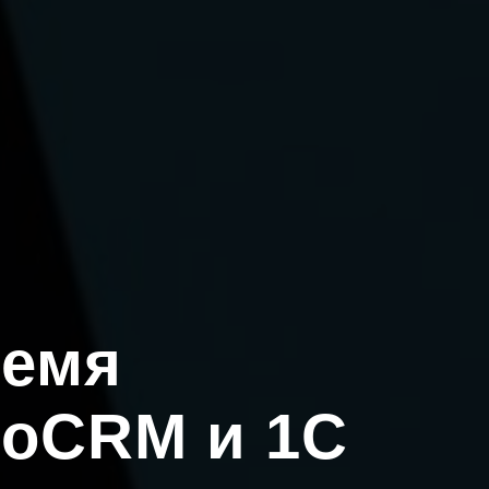
ремя
moCRM и 1С