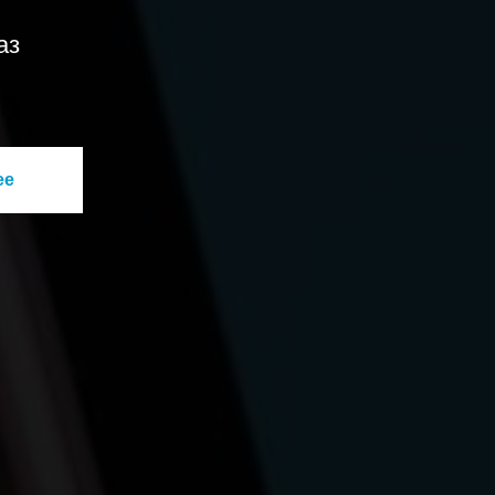
аз
ее